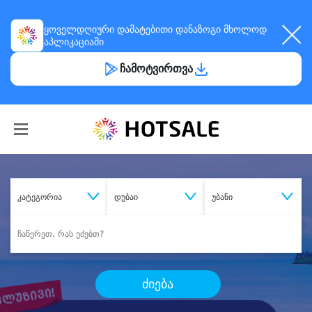
ყოველდღიური
დამატებითი დანაზოგი
მხოლოდ
აპლიკაციაში
ჩამოტვირთვა
კატეგორია
დუბაი
უბანი
ძიება