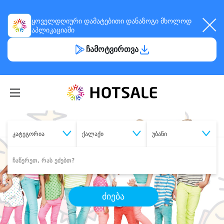
ყოველდღიური
დამატებითი დანაზოგი
მხოლოდ
აპლიკაციაში
ჩამოტვირთვა
კატეგორია
ქალაქი
უბანი
ძიება
შეიძინე
სასურველი მომსახურება