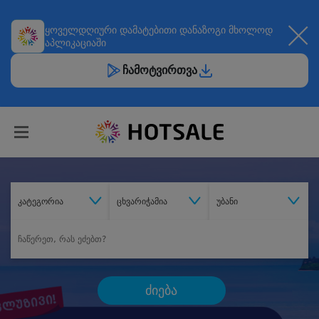
ყოველდღიური
დამატებითი დანაზოგი
მხოლოდ
აპლიკაციაში
ჩამოტვირთვა
კატეგორია
ცხვარიჭამია
უბანი
ძიება