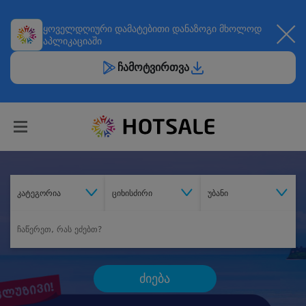
ყოველდღიური
დამატებითი დანაზოგი
მხოლოდ
აპლიკაციაში
ჩამოტვირთვა
კატეგორია
ციხისძირი
უბანი
ძიება