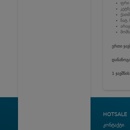
ფრი 
კეტჩუ
ქათმ
ნატ. 
არაყ
მომს
ერთი ჯავ
დანაზოგი
1 ჯავშნი
HOTSALE
კონტაქტი