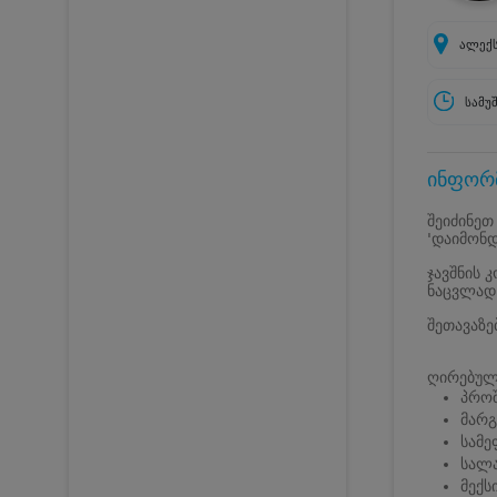
ალექს
სამუ
ინფორმ
შეიძინეთ
'დაიმონდ
ჯავშნის 
ნაცვლად
შეთავაზე
ღირებულე
პროშ
მარგ
სამე
სალა
მექს