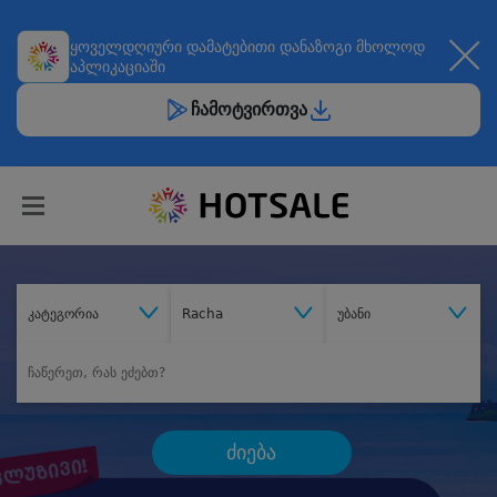
ყოველდღიური
დამატებითი დანაზოგი
მხოლოდ
აპლიკაციაში
ჩამოტვირთვა
კატეგორია
Racha
უბანი
ძიება