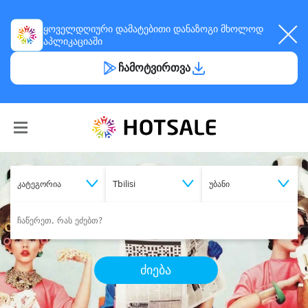
ყოველდღიური
დამატებითი დანაზოგი
მხოლოდ
აპლიკაციაში
ჩამოტვირთვა
კატეგორია
Tbilisi
უბანი
ძიება
შეიძინე
სასურველი მომსახურება