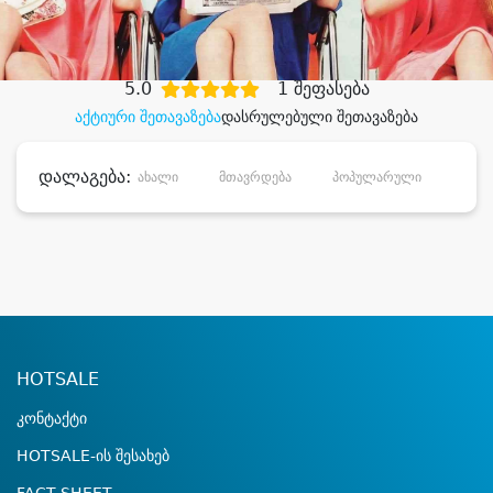
დიდი დანაზოგით
5.0
1 შეფასება
აქტიური შეთავაზება
დასრულებული შეთავაზება
დალაგება:
ახალი
მთავრდება
პოპულარული
დანა
HOTSALE
კონტაქტი
HOTSALE-ის შესახებ