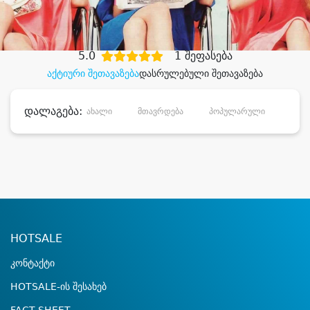
დიდი დანაზოგით
5.0
1 შეფასება
აქტიური შეთავაზება
დასრულებული შეთავაზება
დალაგება:
ახალი
მთავრდება
პოპულარული
დანა
HOTSALE
კონტაქტი
HOTSALE-ის შესახებ