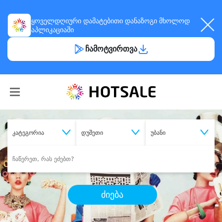
ყოველდღიური
დამატებითი დანაზოგი
მხოლოდ
აპლიკაციაში
ჩამოტვირთვა
კატეგორია
დუშეთი
უბანი
ძიება
შეიძინე
სასურველი მომსახურება