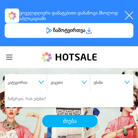
ყოველდღიური
დამატებითი დანაზოგი
მხოლოდ
აპლიკაციაში
ჩამოტვირთვა
კატეგორია
კიკეთი
უბანი
ძიება
შეიძინე
სასურველი მომსახურება