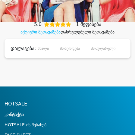
დიდი დანაზოგით
5.0
1 შეფასება
აქტიური შეთავაზება
დასრულებული შეთავაზება
დალაგება:
ახალი
მთავრდება
პოპულარული
დანა
HOTSALE
კონტაქტი
HOTSALE-ის შესახებ