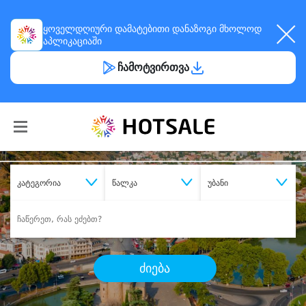
ყოველდღიური
დამატებითი დანაზოგი
მხოლოდ
აპლიკაციაში
ჩამოტვირთვა
კატეგორია
წალკა
უბანი
ძიება
შეიძინე
სასურველი მომსახურება