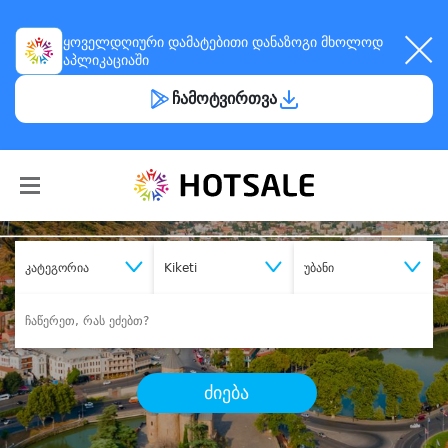
ყოველდღიური
დამატებითი დანაზოგი
მხოლოდ
აპლიკაციაში
ჩამოტვირთვა
კატეგორია
Kiketi
უბანი
ძიება
შეიძინე
სასურველი მომსახურება