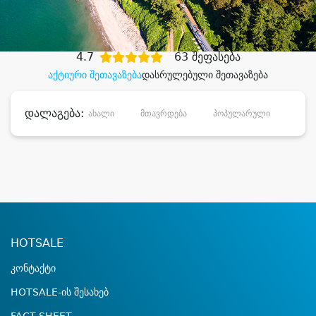
დიდი დანაზოგით
4.7
63 შეფასება
აქტიური შეთავაზება
დასრულებული შეთავაზება
დალაგება:
ახალი
მთავრდება
პოპულარული
დანა
HOTSALE
კონტაქტი
HOTSALE-ის შესახებ