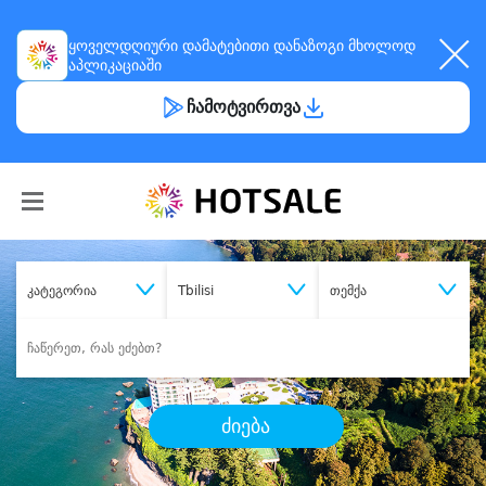
ყოველდღიური
დამატებითი დანაზოგი
მხოლოდ
აპლიკაციაში
ჩამოტვირთვა
კატეგორია
Tbilisi
თემქა
ძიება
შეიძინე
სასურველი მომსახურება