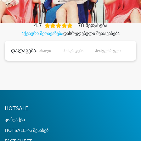
დიდი დანაზოგით
4.7
78 შეფასება
აქტიური შეთავაზება
დასრულებული შეთავაზება
დალაგება:
ახალი
მთავრდება
პოპულარული
დანა
HOTSALE
კონტაქტი
HOTSALE-ის შესახებ