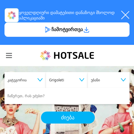
ყოველდღიური
დამატებითი დანაზოგი
მხოლოდ
აპლიკაციაში
ჩამოტვირთვა
კატეგორია
Grigoleti
უბანი
ძიება
შეიძინე
სასურველი მომსახურება