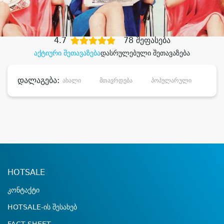
დიდი დანაზოგით
4.7
78 შეფასება
აქტიური შეთავაზება
დასრულებული შეთავაზება
დალაგება:
ახალი
მთავრდება
პოპულარული
დანა
HOTSALE
კონტაქტი
HOTSALE-ის შესახებ