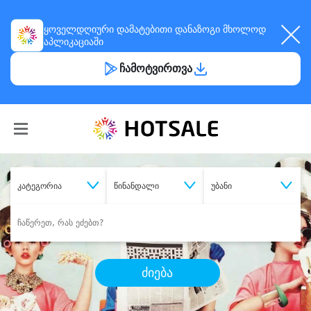
ყოველდღიური
დამატებითი დანაზოგი
მხოლოდ
აპლიკაციაში
ჩამოტვირთვა
კატეგორია
წინანდალი
უბანი
ძიება
შეიძინე
სასურველი მომსახურება