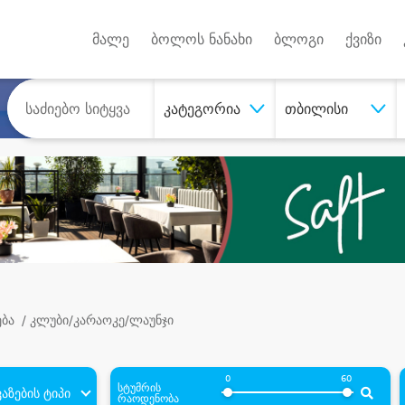
Android A
უქტებზე
მალე
ბოლოს ნანახი
ბლოგი
ქვიზი
კატეგორია
თბილისი
ება
/ კლუბი/კარაოკე/ლაუნჯი
0
60
სტუმრის
აზების ტიპი
რაოდენობა