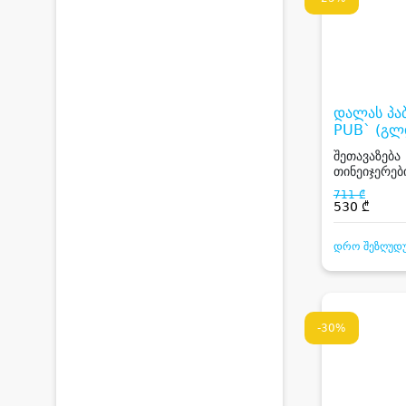
დალას პა
PUB` (გლ
შეთავაზება
თინეიჯერებ
სტუმარზე, 
711 ₾
კოქტეილი
530 ₾
დრო შეზღუდ
-30%