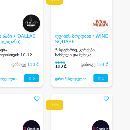
 პაბი • DALLAS
ღვინის მოედანი / WINE
(გლდანი)
SQUARE
ზება
5 სტუმარზე, კერძები,
რებისთვის 10-12
სასმელი და მუსიკა
ზე, კერძებით და
314 ₾
დაზოგე
110 ₾
დაზოგე
124 ₾
ილით
190 ₾
0
1
ზღუდულია
დრო შეზღუდულია
-36%