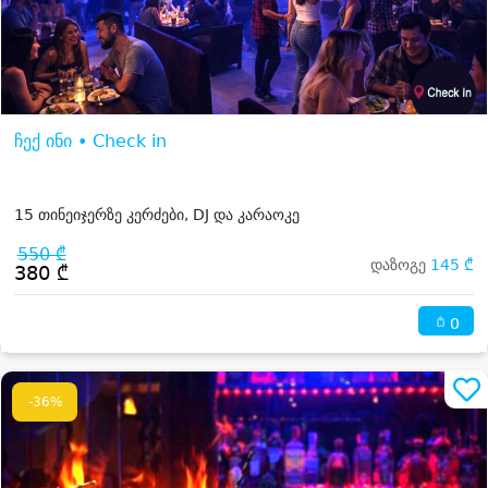
ჩექ ინი • Check in
15 თინეიჯერზე კერძები, DJ და კარაოკე
550 ₾
დაზოგე
145 ₾
380 ₾
0
-36%