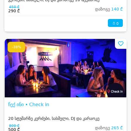
450 ₾
დაზოგე
140 ₾
290 ₾
0
-38%
ჩექ ინი • Check in
20 სტუმარზე კერძები, სასმელი, DJ და კარაოკე
800 ₾
დაზოგე
265 ₾
500 ₾