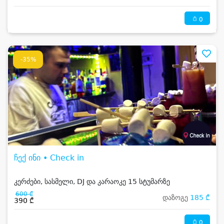
0
-35%
ჩექ ინი • Check in
კერძები, სასმელი, DJ და კარაოკე 15 სტუმარზე
600 ₾
დაზოგე
185 ₾
390 ₾
0