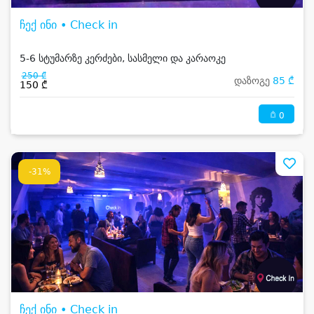
ჩექ ინი • Check in
5-6 სტუმარზე კერძები, სასმელი და კარაოკე
250 ₾
დაზოგე
85 ₾
150 ₾
0
-31%
ჩექ ინი • Check in