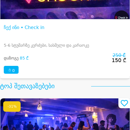
ჩექ ინი • Check in
5-6 სტუმარზე კერძები, სასმელი და კარაოკე
250 ₾
დაზოგე
85 ₾
150 ₾
0
ტოპ შეთავაზებები
-31%