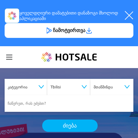
ყოველდღიური
დამატებითი დანაზოგი
მხოლოდ
აპლიკაციაში
ჩამოტვირთვა
კატეგორია
Tbilisi
მთაწმინდა
ძიება