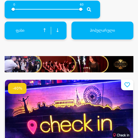
0
60
↑
↓
ფასი
პოპულარული
-40%