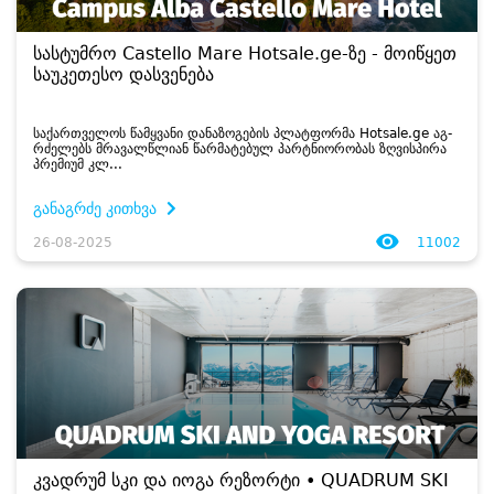
სასტუმრო Castello Mare Hotsale.ge-ზე - მოიწყეთ
საუკეთესო დასვენება
სა­ქარ­თვე­ლოს წამ­ყვა­ნი და­ნა­ზო­გე­ბის პლატ­ფორ­მა Hotsale.ge აგ­
რძე­ლებს მრა­ვალ­წლი­ან წარ­მა­ტე­ბულ პარტნი­ო­რო­ბას ზღვის­პი­რა
პრე­მი­უმ კლ...
განაგრძე კითხვა
26-08-2025
11002
კვადრუმ სკი და იოგა რეზორტი • QUADRUM SKI