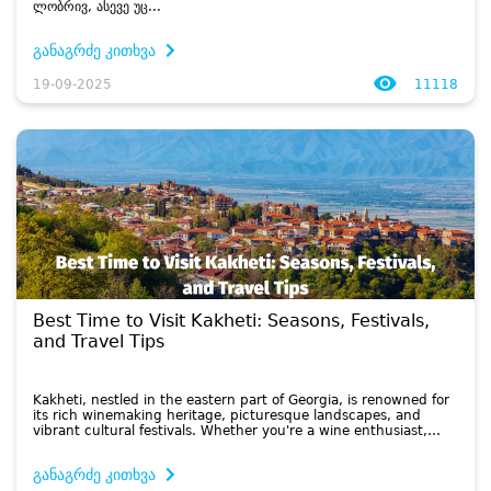
ლობ­რივ, ასე­ვე უც...
განაგრძე კითხვა
19-09-2025
11118
Best Time to Visit Kakheti: Seasons, Festivals,
and Travel Tips
Kakheti, nestled in the eastern part of Georgia, is renowned for
its rich winemaking heritage, picturesque landscapes, and
vibrant cultural festivals. Whether you're a wine enthusiast,
history buff, or nature lover, timing your visit can significantl...
განაგრძე კითხვა