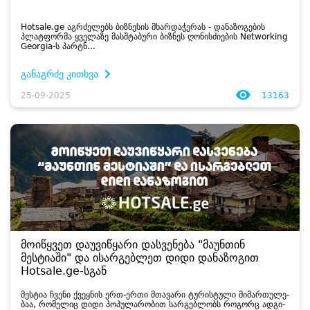
Hotsale.ge აგ­რძე­ლებს ბიზ­ნე­სის მხარ­და­ჭე­რას - და­ნა­ზო­გე­ბის
პლატ­ფორ­მა ყვე­ლა­ზე მას­შტა­ბუ­რი ბიზ­ნეს ღო­ნის­ძი­ე­ბის Networking
Georgia-ს პარტნ...
განაგრძე კითხვა
25-09-2025
13163
მოიწყვეთ დაუვიწყარი დასვენება "მაუნთინ
მესტიაში" და ისარგებლეთ დიდი დანაზოგით
Hotsale.ge-სგან
მეს­ტია ჩვე­ნი ქვეყ­ნის ერთ-ერთი მთა­ვა­რი ტუ­რის­ტუ­ლი მი­მარ­თუ­ლე­
ბაა, რო­მე­ლიც დიდი პო­პუ­ლა­რო­ბით სარ­გებ­ლობს რო­გორც ად­გი­