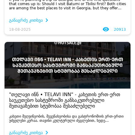
that comes up is: Should I visit Batumi or Tbilisi first? Both cities
are among the best places to visit in Georgia, but they offer
completely different experiences. Here’s ...
განაგრძე კითხვა
18-08-2025
20913
"თელავი ინნ • TELAVI INN" - კახეთის ერთ-ერთ
საუკეთესო სასტუმროში განსაკუთრებული
შეთავაზებით სტუმობაა შესაძლებელი
კა­ხე­თი მეღ­ვი­ნე­ო­ბის, მე­ვე­ნა­ხე­ო­ბი­სა და გას­ტრო­ნო­მი­ის ერთ-ერთი
უძ­ვე­ლე­სი კე­რაა. თა­ვი­სი კულ­ტუ­რუ­ლი ძეგ­ლე­ბით, ხე­დე­...
განაგრძე კითხვა