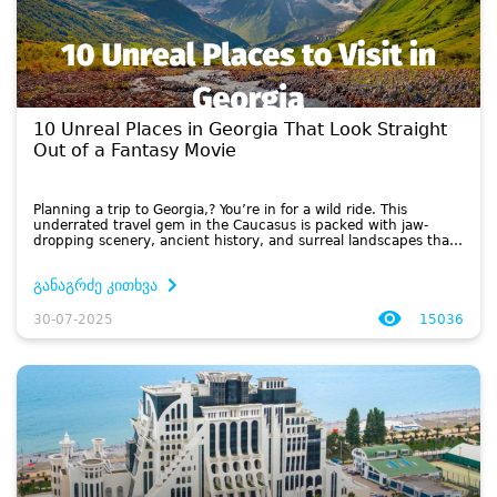
10 Unreal Places in Georgia That Look Straight
Out of a Fantasy Movie
Planning a trip to Georgia,? You’re in for a wild ride. This
underrated travel gem in the Caucasus is packed with jaw-
dropping scenery, ancient history, and surreal landscapes that
look straight out of a fantasy movie. ...
განაგრძე კითხვა
30-07-2025
15036