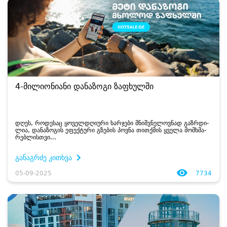
4-მილიონიანი დანაზოგი ზაფხულში
დღეს, რო­დე­საც ყო­ველ­დღი­უ­რი ხარ­ჯე­ბი მნიშ­ვნე­ლოვ­ნად გაზ­რდი­
ლია, და­ნა­ზო­გის ეფექ­ტუ­რი გზე­ბის პოვ­ნა თით­ქმის ყვე­ლა მომ­ხმა­
რებ­ლის­თვი...
განაგრძე კითხვა
05-09-2025
7734