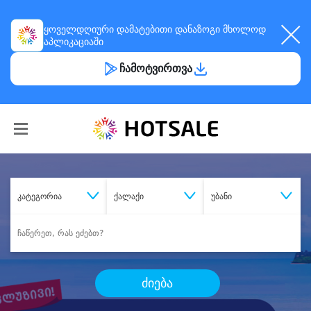
ყოველდღიური
დამატებითი დანაზოგი
მხოლოდ
აპლიკაციაში
ჩამოტვირთვა
კატეგორია
ქალაქი
უბანი
ძიება