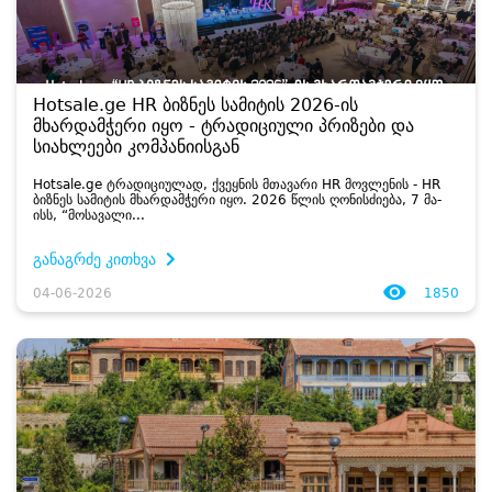
Hotsale.ge HR ბიზნეს სამიტის 2026-ის
მხარდამჭერი იყო - ტრადიციული პრიზები და
სიახლეები კომპანიისგან
Hotsale.ge ტრა­დი­ცი­უ­ლად, ქვეყ­ნის მთა­ვა­რი HR მოვ­ლე­ნის - HR
ბიზ­ნეს სა­მი­ტის მხარ­დამ­ჭე­რი იყო. 2026 წლის ღო­ნის­ძი­ე­ბა, 7 მა­
ისს, “მო­სა­ვა­ლი...
განაგრძე კითხვა
04-06-2026
1850