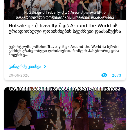
Hotsale.ge-მ Travelfy-მ და Around the World-ის
გრანდიოზული ღონისძიების სტუმრები დაასაჩუქრა
ტუ­რის­ტულ­მა კომ­პა­ნია Travelfy-მ და Around the World-მა სე­ზო­ნი
გახ­სნეს გრან­დი­ო­ზუ­ლი ღო­ნის­ძი­ე­ბით, რომ­ლის პარტნი­ო­რიც და­ნა­
ზო­გე­ბის ყ...
განაგრძე კითხვა
29-06-2026
2073