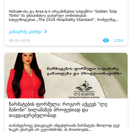
Hotsale-ისა და Area.ly-ს ორგანიზებით სასტუმრო “Golden Tulip
Tbilisi”-მა უმასპინძლა დახურულ ღონისძიებას
სახელწოდებით „The 2026 Hospitality Standard“, რომელმაც
ტურიზმის სექტორის 100-ზე მეტ წარმომადგენელი, სასტუმროების
ხელმძ...
განაგრძე კითხვა
06-06-2026
1350
წარმატების ფორმულა: როგორ აქცევს "ლე
მანონი" სილამაზეს პროფესიად და
თავდაჯერებულობად
თა­ნა­მედ­რო­ვე ეს­თე­ტი­კურ ინ­დუსტრი­ა­ში წარ­მა­ტე­ბა მხო­ლოდ ტექ­
ნი­კურ უნა­რებს არ გუ­ლის­ხმობს; ის მო­ი­თხოვს&...