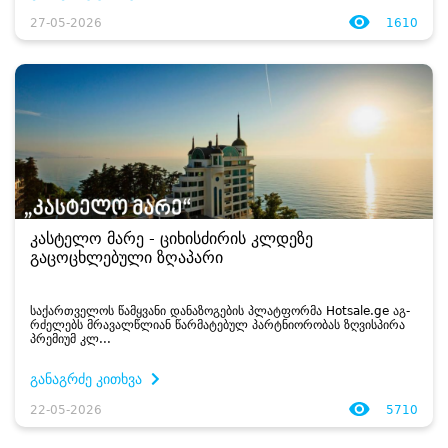
27-05-2026
1610
კასტელო მარე - ციხისძირის კლდეზე
გაცოცხლებული ზღაპარი
სა­ქარ­თვე­ლოს წამ­ყვა­ნი და­ნა­ზო­გე­ბის პლატ­ფორ­მა Hotsale.ge აგ­
რძე­ლებს მრა­ვალ­წლი­ან წარ­მა­ტე­ბულ პარტნი­ო­რო­ბას ზღვის­პი­რა
პრე­მი­უმ კლ...
განაგრძე კითხვა
22-05-2026
5710