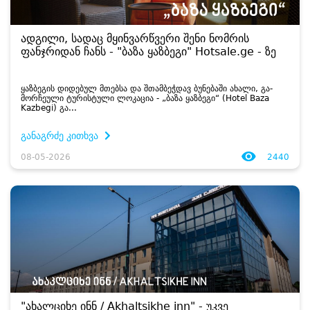
ადგილი, სადაც მყინვარწვერი შენი ნომრის
ფანჯრიდან ჩანს - "ბაზა ყაზბეგი" Hotsale.ge - ზე
ყაზ­ბე­გის დი­დე­ბულ მთებ­სა და შთამ­ბეჭ­დავ ბუ­ნე­ბა­ში ახა­ლი, გა­
მორ­ჩე­უ­ლი ტუ­რის­ტუ­ლი ლო­კა­ცია - „ბაზა ყაზ­ბე­გი“ (Hotel Baza
Kazbegi) გა­...
განაგრძე კითხვა
08-05-2026
2440
"ახალციხე ინნ / Akhaltsikhe inn" - უკვე