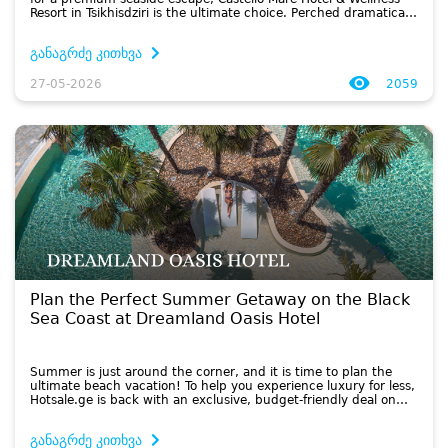
Resort in Tsikhisdziri is the ultimate choice. Perched dramatically
on the cliffs overlooking the water, this stunning r...
განაგრძე კითხვა
27-05-2026
2059
Plan the Perfect Summer Getaway on the Black
Sea Coast at Dreamland Oasis Hotel
Summer is just around the corner, and it is time to plan the
ultimate beach vacation! To help you experience luxury for less,
Hotsale.ge is back with an exclusive, budget-friendly deal on
one of Georgia’s premier coastal destinations: the spect...
განაგრძე კითხვა