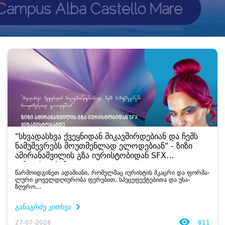
"სხვადასხვა ქვეყნიდან მიკავშირდებიან და ჩემს
ნამუშევრებს მოუთმენლად ელოდებიან" - ზიზი
ამირანაშვილის გზა იურისტობიდან SFX
ვიზაჟისტობამდე
წარ­მო­იდ­გი­ნეთ ადა­მი­ა­ნი, რო­მელ­მაც იუ­რის­ტის მკაც­რი და ფორ­მა­
ლუ­რი ყო­ველ­დღი­უ­რო­ბა ფე­რე­ბით, სპე­ცე­ფექ­ტე­ბი­თა და უსა­
ზღვრო...
განაგრძე კითხვა
27-07-2026
811