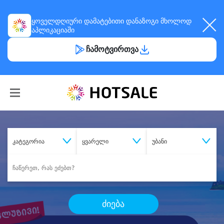
ყოველდღიური
დამატებითი დანაზოგი
მხოლოდ
აპლიკაციაში
ჩამოტვირთვა
კატეგორია
ყვარელი
უბანი
ძიება