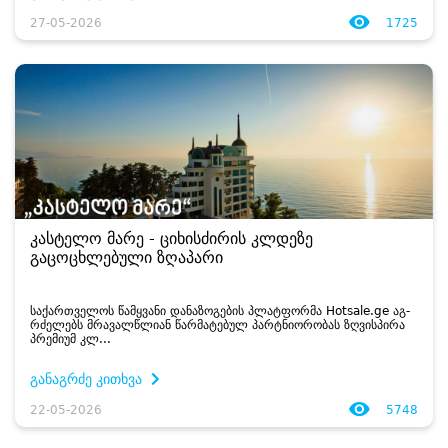
27-05-2026
1725
კასტელო მარე - ციხისძირის კლდეზე
გაცოცხლებული ზღაპარი
სა­ქარ­თვე­ლოს წამ­ყვა­ნი და­ნა­ზო­გე­ბის პლატ­ფორ­მა Hotsale.ge აგ­
რძე­ლებს მრა­ვალ­წლი­ან წარ­მა­ტე­ბულ პარტნი­ო­რო­ბას ზღვის­პი­რა
პრე­მი­უმ კლ...
განაგრძე კითხვა
22-05-2026
5748