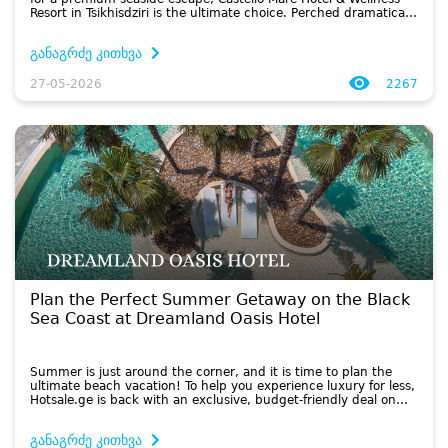
Resort in Tsikhisdziri is the ultimate choice. Perched dramatically
on the cliffs overlooking the water, this stunning r...
განაგრძე კითხვა
27-05-2026
2267
Plan the Perfect Summer Getaway on the Black
Sea Coast at Dreamland Oasis Hotel
Summer is just around the corner, and it is time to plan the
ultimate beach vacation! To help you experience luxury for less,
Hotsale.ge is back with an exclusive, budget-friendly deal on
one of Georgia’s premier coastal destinations: the spect...
განაგრძე კითხვა