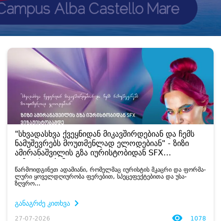
"სხვადასხვა ქვეყნიდან მიკავშირდებიან და ჩემს
ნამუშევრებს მოუთმენლად ელოდებიან" - ზიზი
ამირანაშვილის გზა იურისტობიდან SFX
ვიზაჟისტობამდე
წარ­მო­იდ­გი­ნეთ ადა­მი­ა­ნი, რო­მელ­მაც იუ­რის­ტის მკაც­რი და ფორ­მა­
ლუ­რი ყო­ველ­დღი­უ­რო­ბა ფე­რე­ბით, სპე­ცე­ფექ­ტე­ბი­თა და უსა­
ზღვრო...
განაგრძე კითხვა
27-07-2026
1078