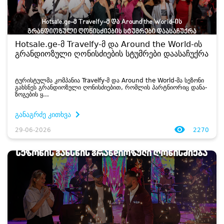
Hotsale.ge-მ Travelfy-მ და Around the World-ის
გრანდიოზული ღონისძიების სტუმრები დაასაჩუქრა
ტუ­რის­ტულ­მა კომ­პა­ნია Travelfy-მ და Around the World-მა სე­ზო­ნი
გახ­სნეს გრან­დი­ო­ზუ­ლი ღო­ნის­ძი­ე­ბით, რომ­ლის პარტნი­ო­რიც და­ნა­
ზო­გე­ბის ყ...
განაგრძე კითხვა
29-06-2026
2270