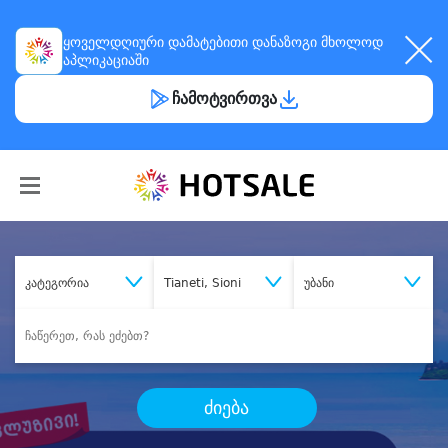
ყოველდღიური
დამატებითი დანაზოგი
მხოლოდ
აპლიკაციაში
ჩამოტვირთვა
კატეგორია
Tianeti, Sioni
უბანი
ძიება