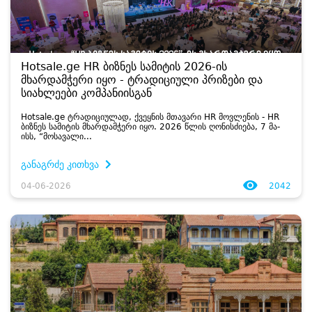
Hotsale.ge HR ბიზნეს სამიტის 2026-ის
მხარდამჭერი იყო - ტრადიციული პრიზები და
სიახლეები კომპანიისგან
Hotsale.ge ტრა­დი­ცი­უ­ლად, ქვეყ­ნის მთა­ვა­რი HR მოვ­ლე­ნის - HR
ბიზ­ნეს სა­მი­ტის მხარ­დამ­ჭე­რი იყო. 2026 წლის ღო­ნის­ძი­ე­ბა, 7 მა­
ისს, “მო­სა­ვა­ლი...
განაგრძე კითხვა
04-06-2026
2042