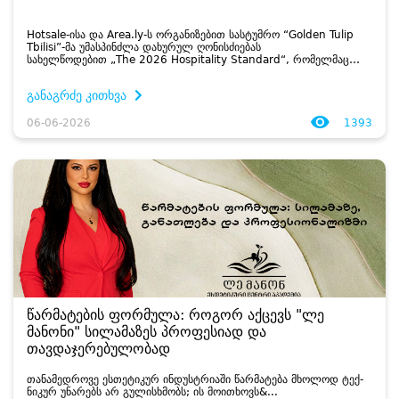
Hotsale-ისა და Area.ly-ს ორგანიზებით სასტუმრო “Golden Tulip
Tbilisi”-მა უმასპინძლა დახურულ ღონისძიებას
სახელწოდებით „The 2026 Hospitality Standard“, რომელმაც
ტურიზმის სექტორის 100-ზე მეტ წარმომადგენელი, სასტუმროების
ხელმძ...
განაგრძე კითხვა
06-06-2026
1393
წარმატების ფორმულა: როგორ აქცევს "ლე
მანონი" სილამაზეს პროფესიად და
თავდაჯერებულობად
თა­ნა­მედ­რო­ვე ეს­თე­ტი­კურ ინ­დუსტრი­ა­ში წარ­მა­ტე­ბა მხო­ლოდ ტექ­
ნი­კურ უნა­რებს არ გუ­ლის­ხმობს; ის მო­ი­თხოვს&...