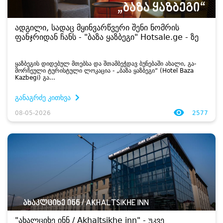
ადგილი, სადაც მყინვარწვერი შენი ნომრის
ფანჯრიდან ჩანს - "ბაზა ყაზბეგი" Hotsale.ge - ზე
ყაზ­ბე­გის დი­დე­ბულ მთებ­სა და შთამ­ბეჭ­დავ ბუ­ნე­ბა­ში ახა­ლი, გა­
მორ­ჩე­უ­ლი ტუ­რის­ტუ­ლი ლო­კა­ცია - „ბაზა ყაზ­ბე­გი“ (Hotel Baza
Kazbegi) გა­...
განაგრძე კითხვა
08-05-2026
2577
"ახალციხე ინნ / Akhaltsikhe inn" - უკვე