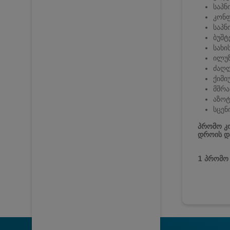
საპნ
კონფ
საპნ
ბუშტ
სახი
ილუზ
ძაღლ
ქიმი
მშრა
აზოტ
სცენ
პრომო კო
დროის და
1 პრომო