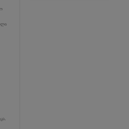
მო
ილი
კა,