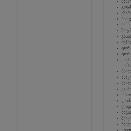
საპნ
გიგა
უზარ
ბუშტ
საპნ
შოუ 
გასა
იუბი
ტორტ
ტორტ
თემა
თამა
მხია
ასაკ
მხია
ქვიშ
ობობ
ლიმ
ლიდ
ბაგი
შეიკ
ჩაქუ
გუნდ