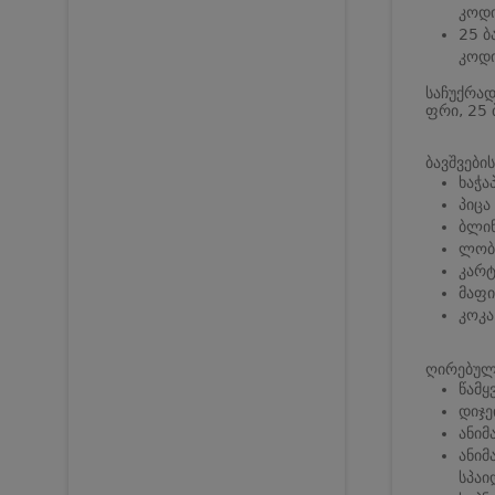
კოდი
25 ბ
კოდი
საჩუქრად
ფრი, 25 
ბავშვების
ხაჭა
პიცა
ბლინ
ლობ
კარ
მაფი
კოკ
ღირებულე
წამყ
დიჯე
ანიმ
ანიმ
სპაი