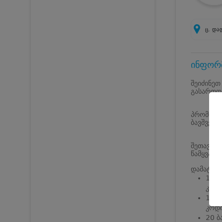
ც. და
ინფორმ
შეიძინეთ
გასართობ
პრომო კო
ბავშვები
შეთავაზე
წამყვანი 
დამატები
10 ბ
კოდი
15 ბ
კოდი
20 ბ