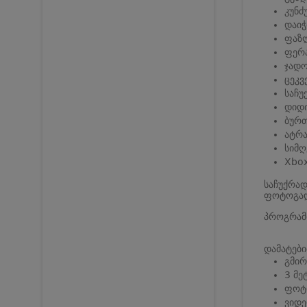
კუნძ
დაიჭ
ფაზ
ფერა
ჯადო
ცეკვ
საჩუ
დიდ
ბურთ
ატრა
სიმღ
Xbox
საჩუქრად
ფოტოგად
პროგრამ
დამატები
გმირ
3 მე
ფოტ
ვიდე