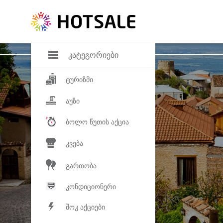
დანაზოგი
საყვარელ პროდ
კატეგორიები
ტურიზმი
აუზი
ბოლო წუთის აქცია
კვება
გართობა
კონდიციონერი
შოკ აქციები