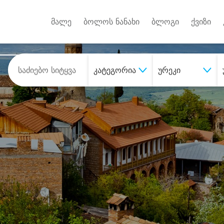
Android A
უქტებზე
მალე
ბოლოს ნანახი
ბლოგი
ქვიზი
კატეგორია
ურეკი
შეიძინე
სასურველი მომსახურე