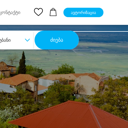
pp
Ios App
კონტაქტი
ავტორიზაცია
ძიება
უბანი
ბა
დიდი დანაზოგით