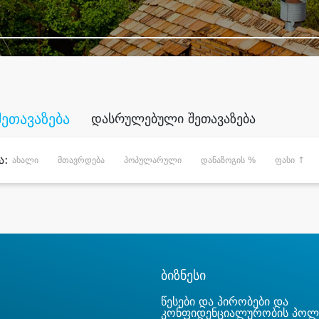
შეთავაზება
დასრულებული შეთავაზება
ა:
ახალი
მთავრდება
პოპულარული
დანაზოგის %
ფასი ↑
ბიზნესი
წესები და პირობები და
კონფიდენციალურობის პოლ