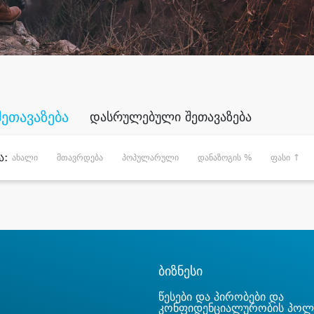
შეთავაზება
დასრულებული შეთავაზება
ა:
ახალი
მთავრდება
პოპულარული
დანაზოგის %
ფასი ↑
ბიზნესი
წესები და პირობები და
კონფიდენციალურობის პოლ