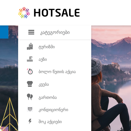
დანაზოგი
საყვარელ პროდ
კატეგორიები
ტურიზმი
აუზი
ბოლო წუთის აქცია
კვება
გართობა
კონდიციონერი
შოკ აქციები