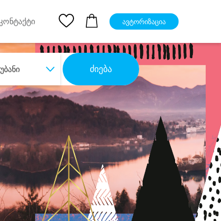
pp
Ios App
კონტაქტი
ავტორიზაცია
ძიება
უბანი
ბა
დიდი დანაზოგით