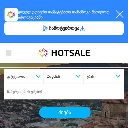
ყოველდღიური
დამატებითი დანაზოგი
მხოლოდ
აპლიკაციაში
ჩამოტვირთვა
კატეგორია
Zugdidi
უბანი
ძიება
შეიძინე
სასურველი მომსახურება