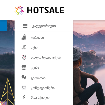
დანაზოგი
საყვარელ პროდ
კატეგორიები
ტურიზმი
აუზი
ბოლო წუთის აქცია
კვება
გართობა
კონდიციონერი
შოკ აქციები