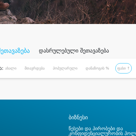
შეთავაზება
დასრულებული შეთავაზება
ა:
ახალი
მთავრდება
პოპულარული
დანაზოგის %
ფასი ↑
ბიზნესი
წესები და პირობები და
კონფიდენციალურობის პოლ