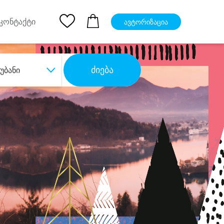
pp
Ios App
კონტაქტი
ავტორიზაცია
ძიება
უბანი
ბა
დიდი დანაზოგით