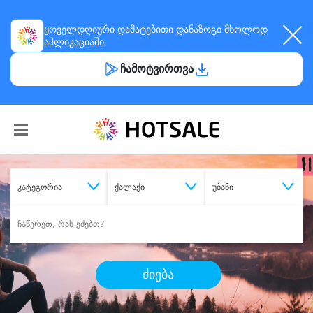
ყოველდღიური
დამატებითი დანაზოგი
მხოლოდ
აპლიკაციაში
ჩამოტვირთვა
კატეგორია
ქალაქი
უბანი
ძიება
შეიძინე
სასურველი მომსახურება