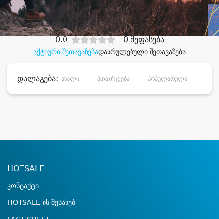
დიდი დანაზოგით
0.0
0 შეფასება
აქტიური შეთავაზება
დასრულებული შეთავაზება
დალაგება:
ახალი
მთავრდება
პოპულარული
დანა
HOTSALE
კონტაქტი
HOTSALE-ის შესახებ