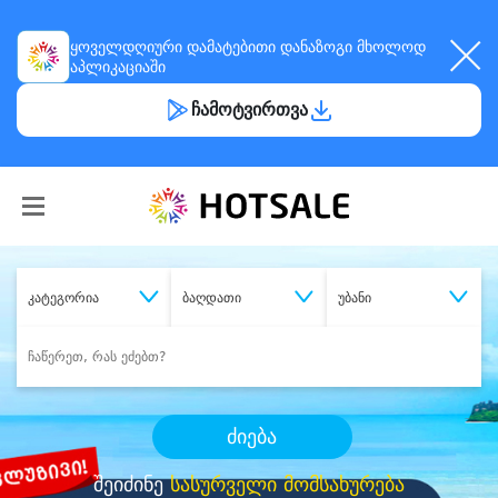
ყოველდღიური
დამატებითი დანაზოგი
მხოლოდ
აპლიკაციაში
ჩამოტვირთვა
კატეგორია
ბაღდათი
უბანი
ძიება
შეიძინე
სასურველი მომსახურება