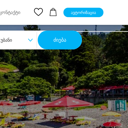
pp
Ios App
კონტაქტი
ავტორიზაცია
ძიება
უბანი
ბა
დიდი დანაზოგით