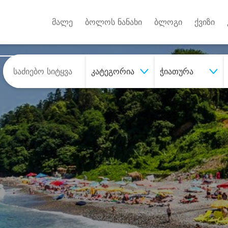
Android A
უქტებზე
მალე
ბოლოს ნანახი
ბლოგი
ქვიზი
კატეგორია
ჭიათურა
შეიძინე
სასურველი მომსახურე