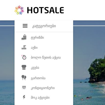
დანაზოგი
საყვარელ პროდ
კატეგორიები
ტურიზმი
აუზი
ბოლო წუთის აქცია
კვება
გართობა
კონდიციონერი
შოკ აქციები