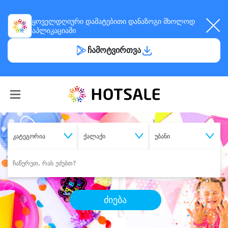
ყოველდღიური
დამატებითი დანაზოგი
მხოლოდ
აპლიკაციაში
ჩამოტვირთვა
კატეგორია
ქალაქი
უბანი
ძიება
შეიძინე
სასურველი მომსახურება