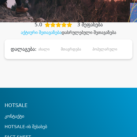
დიდი დანაზოგით
5.0
3 შეფასება
აქტიური შეთავაზება
დასრულებული შეთავაზება
დალაგება:
ახალი
მთავრდება
პოპულარული
დანა
HOTSALE
კონტაქტი
HOTSALE-ის შესახებ