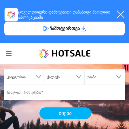
ყოველდღიური
დამატებითი დანაზოგი
მხოლოდ
აპლიკაციაში
ჩამოტვირთვა
კატეგორია
ქალაქი
უბანი
ძიება
შეიძინე
სასურველი მომსახურება