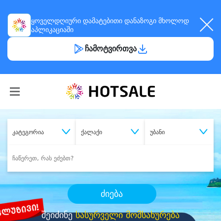
ყოველდღიური
დამატებითი დანაზოგი
მხოლოდ
აპლიკაციაში
ჩამოტვირთვა
კატეგორია
ქალაქი
უბანი
ძიება
შეიძინე
სასურველი მომსახურება