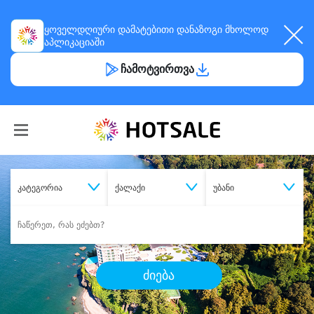
ყოველდღიური
დამატებითი დანაზოგი
მხოლოდ
აპლიკაციაში
ჩამოტვირთვა
კატეგორია
ქალაქი
უბანი
ძიება
შეიძინე
სასურველი მომსახურება