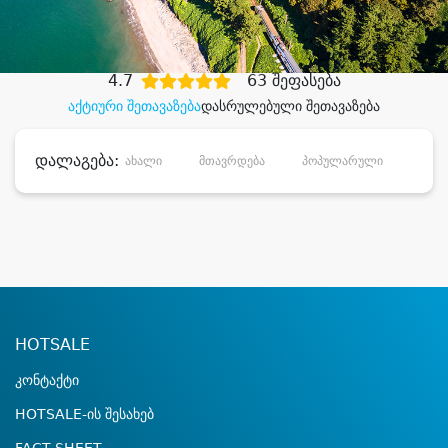
დიდი დანაზოგით
4.7
63 შეფასება
აქტიური შეთავაზება
დასრულებული შეთავაზება
დალაგება:
ახალი
მთავრდება
პოპულარული
დანა
HOTSALE
კონტაქტი
HOTSALE-ის შესახებ