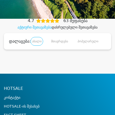
დიდი დანაზოგით
4.7
63 შეფასება
აქტიური შეთავაზება
დასრულებული შეთავაზება
დალაგება:
ახალი
მთავრდება
პოპულარული
დანა
HOTSALE
კონტაქტი
HOTSALE-ის შესახებ