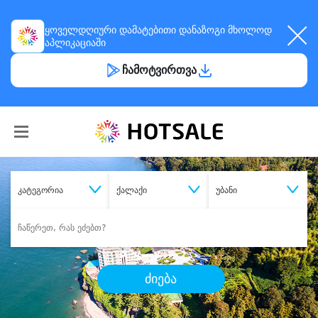
ყოველდღიური
დამატებითი დანაზოგი
მხოლოდ
აპლიკაციაში
ჩამოტვირთვა
კატეგორია
ქალაქი
უბანი
ძიება
შეიძინე
სასურველი მომსახურება