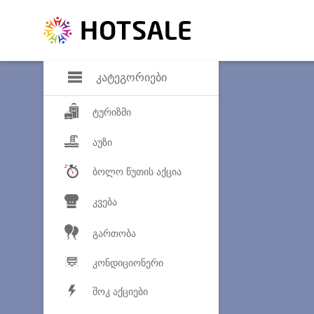
დანაზოგი
საყვარელ პროდ
კატეგორიები
ტურიზმი
აუზი
ბოლო წუთის აქცია
კვება
გართობა
კონდიციონერი
შოკ აქციები