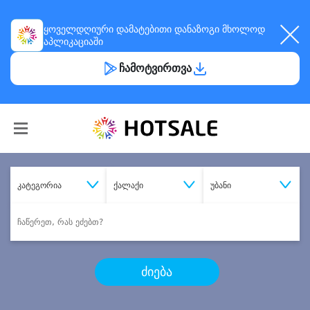
ყოველდღიური
დამატებითი დანაზოგი
მხოლოდ
აპლიკაციაში
ჩამოტვირთვა
კატეგორია
ქალაქი
უბანი
ძიება
შეიძინე
სასურველი მომსახურება