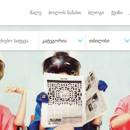
Android A
უქტებზე
მალე
ბოლოს ნანახი
ბლოგი
ქვიზი
კატეგორია
თბილისი
შეიძინე
სასურველი მომსახურე