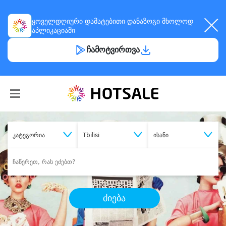
ყოველდღიური
დამატებითი დანაზოგი
მხოლოდ
აპლიკაციაში
ჩამოტვირთვა
კატეგორია
Tbilisi
ისანი
ძიება
შეიძინე
სასურველი მომსახურება