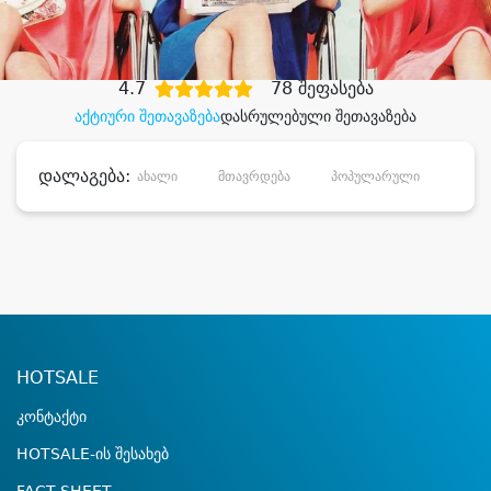
დიდი დანაზოგით
4.7
78 შეფასება
აქტიური შეთავაზება
დასრულებული შეთავაზება
დალაგება:
ახალი
მთავრდება
პოპულარული
დანა
HOTSALE
კონტაქტი
HOTSALE-ის შესახებ