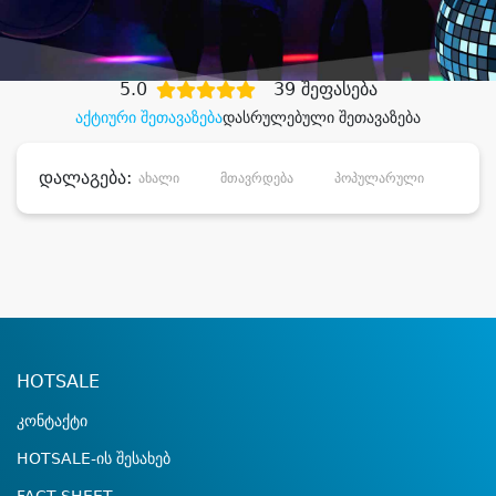
დიდი დანაზოგით
5.0
39 შეფასება
აქტიური შეთავაზება
დასრულებული შეთავაზება
დალაგება:
ახალი
მთავრდება
პოპულარული
დანა
HOTSALE
კონტაქტი
HOTSALE-ის შესახებ