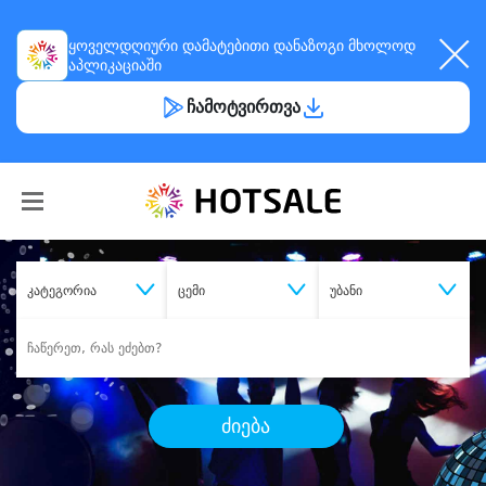
ყოველდღიური
დამატებითი დანაზოგი
მხოლოდ
აპლიკაციაში
ჩამოტვირთვა
კატეგორია
ცემი
უბანი
ძიება
შეიძინე
სასურველი მომსახურება