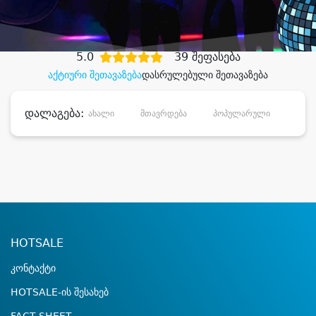
დიდი დანაზოგით
5.0
39 შეფასება
აქტიური შეთავაზება
დასრულებული შეთავაზება
დალაგება:
ახალი
მთავრდება
პოპულარული
დანა
HOTSALE
კონტაქტი
HOTSALE-ის შესახებ