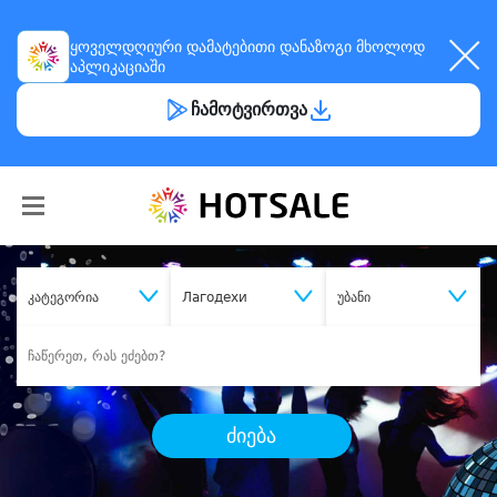
ყოველდღიური
დამატებითი დანაზოგი
მხოლოდ
აპლიკაციაში
ჩამოტვირთვა
კატეგორია
Лагодехи
უბანი
ძიება
შეიძინე
სასურველი მომსახურება