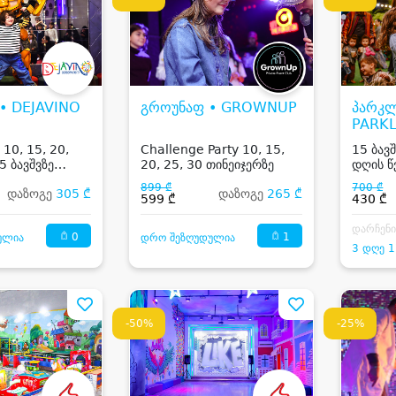
 • DEJAVINO
გროუნაფ • GROWNUP
პარკლ
PARK
 10, 15, 20,
Challenge Party 10, 15,
15 ბავ
5 ბავშვზე
20, 25, 30 თინეიჯერზე
დღის წ
დღის წვეულება
899 ₾
700 ₾
დაზოგე
305 ₾
დაზოგე
265 ₾
ბი
599 ₾
430 ₾
დარჩენ
0
1
ულია
დრო შეზღუდულია
3 დღე 1
-50%
-25%