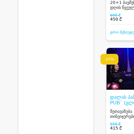
20+1 ბავშვ
დღის წვეულ
600 ₾
450 ₾
დრო შეზღუდ
-25%
დალას პა
PUB` (გლ
შეთავაზება
თინეიჯერებ
სტუმარზე, 
550 ₾
კოქტეილი
415 ₾