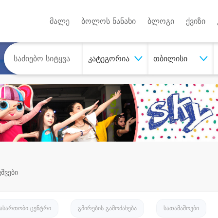
Android A
უქტებზე
მალე
ბოლოს ნანახი
ბლოგი
ქვიზი
კატეგორია
თბილისი
ვშვები
გასართობი ცენტრი
გმირების გამოძახება
სათამაშოები