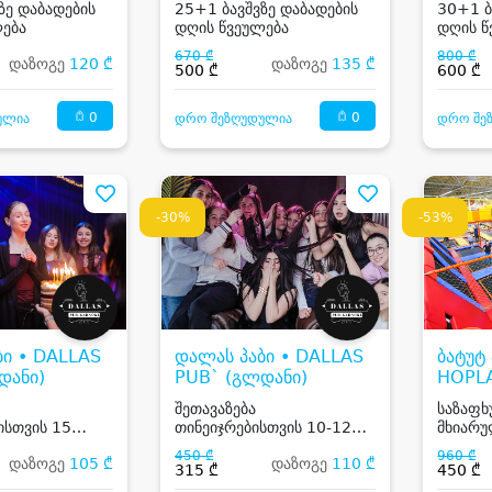
ზე დაბადების
25+1 ბავშვზე დაბადების
30+1 ბ
ება
დღის წვეულება
დღის წ
670 ₾
800 ₾
დაზოგე
120 ₾
დაზოგე
135 ₾
500 ₾
600 ₾
0
0
ულია
დრო შეზღუდულია
დრო შე
-30%
-53%
ბი • DALLAS
დალას პაბი • DALLAS
ბატუტ
დანი)
PUB` (გლდანი)
HOPL
შეთავაზება
საზაფხ
ისთვის 15
თინეიჯრებისთვის 10-12
მხიარუ
კერძებით და
სტუმარზე, კერძებით და
ბატუტ 
450 ₾
960 ₾
დაზოგე
105 ₾
დაზოგე
110 ₾
თ
კოქტეილით
15, 20,
315 ₾
450 ₾
ბავშვზე