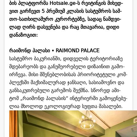
ბის პლატ­ფორ­მა Hotsale.ge-ს რე­ი­ტინ­გის მი­ხედ­
ვით გირ­ჩევთ 5 პრე­მი­უმ კლა­სის სას­ტუმ­როს სამ­
თო-სა­თხი­ლა­მუ­რო კუ­რორ­ტებ­ზე, სა­დაც ნამ­დვი­
ლად ღირს დას­ვე­ნე­ბა და რაც მთა­ვა­რია, დიდი
და­ნა­ზო­გით:
რა­ი­მონდ პა­ლა­სი • RAIMOND PALACE
სას­ტუმ­რო ბა­კუ­რი­ან­ში, დიდ­ვე­ლის ტე­რი­ტო­რი­ა­ზე
მდე­ბა­რე­ობს და გა­ნუ­მე­ო­რე­ბე­ლი დი­ზა­ი­ნით გა­მო­
ირ­ჩე­ვა. მისი მშე­ნებ­ლო­ბი­სას პრი­ო­რი­ტე­ტუ­ლი კომ­
პლექსში მაქ­სი­მა­ლუ­რად ჯან­სა­ღი, სა­სი­ა­მოვ­ნო და
გან­სა­კუთ­რე­ბუ­ლი გა­რე­მოს შექ­მნა. სწო­რედ ამი­
ტომ „რა­ი­მონდ პა­ლა­სის“ ინ­ტე­რი­ერ­ში გა­მო­ყე­ნე­ბუ­
ლია მხო­ლოდ ეკო­ლო­გი­უ­რად სუფ­თა მა­სა­ლე­ბი.