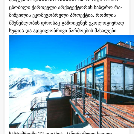
ცნო­ბი­ლი ქარ­თვე­ლი არ­ქი­ტექ­ტო­რის სან­დრო რა­
მიშ­ვი­ლის ეკო­მე­გობ­რუ­ლი პრო­ექ­ტია, რომ­ლის
მშე­ნებ­ლო­ბის დრო­საც გა­მო­ი­ყე­ნეს ეკო­ლო­გი­უ­რად
სუფ­თა და ად­გი­ლობ­რი­ვი წარ­მო­ე­ბის მა­სა­ლე­ბი.
სას­ტუმ­რო­ში 22 ოთა­ხია, პა­ნო­რა­მუ­ლი ხე­დით