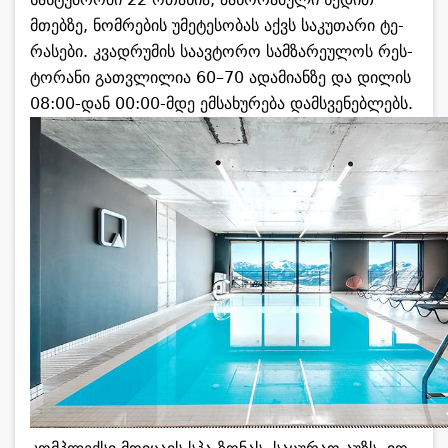
მთებ­ზე, ნომ­რე­ბის უმე­ტე­სო­ბას აქვს სა­კუ­თა­რი ტე­
რა­სე­ბი. კვად­რუ­მის სა­ავ­ტო­რო სამ­ზა­რე­უ­ლოს რეს­
ტო­რა­ნი გათ­ვლი­ლია 60–70 ადა­მი­ან­ზე და დი­ლის
08:00-დან 00:00-მდე ემ­სა­ხუ­რე­ბა დამ­სვე­ნებ­ლებს.