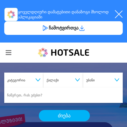
ყოველდღიური
დამატებითი დანაზოგი
მხოლოდ
აპლიკაციაში
ჩამოტვირთვა
კატეგორია
ქალაქი
უბანი
ძიება