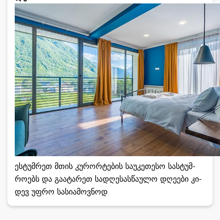
ეს­ტუმ­რეთ მთის კუ­რორ­ტე­ბის სა­უ­კე­თე­სო სას­ტუმ­
რო­ებს და გა­ა­ტა­რეთ სა­დღე­სას­წა­უ­ლო დღე­ე­ბი კი­
დევ უფრო სა­სი­ა­მოვ­ნოდ