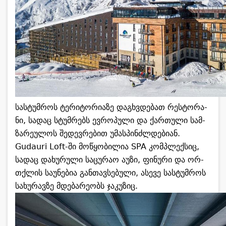
სას­ტუმ­როს ტე­რი­ტო­რი­ა­ზე დაგ­ხვდე­ბათ რეს­ტო­რა­
ნი, სა­დაც სტუმ­რებს ევ­რო­პუ­ლი და ქარ­თუ­ლი სამ­
ზა­რე­უ­ლოს შე­დევ­რე­ბით უმას­პინ­ძლდე­ბი­ან.
Gudauri Loft-ში მო­წყო­ბი­ლია SPA კომ­პლექ­სიც,
სა­დაც და­ხუ­რუ­ლი სა­ცუ­რაო აუზი, ფი­ნუ­რი და ორ­
თქლის სა­უ­ნე­ბია გან­თავ­სე­ბუ­ლი, ასე­ვე სას­ტუმ­როს
სა­ხუ­რავ­ზე მდე­ბა­რე­ობს ჯა­კუ­ზიც.