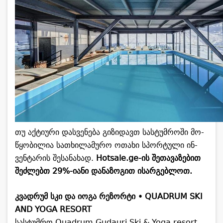
თუ აქ­ტი­უ­რი დას­ვე­ნე­ბა გი­ზი­დავთ სას­ტუმ­რო­ში მო­
წყო­ბი­ლია სა­თხი­ლა­მუ­რო ოთა­ხი სპორ­ტუ­ლი ინ­
ვენ­ტა­რის შე­სა­ნა­ხად.
Hotsale.ge-ის შე­თა­ვა­ზე­ბით
შეძ­ლებთ 29%-იანი და­ნა­ზო­გით ისარ­გებ­ლოთ.
კვად­რუმ სკი და იოგა რე­ზორ­ტი • QUADRUM SKI
AND YOGA RESORT
სას­ტუმ­რო Quadrum Gudauri Ski & Yoga resort