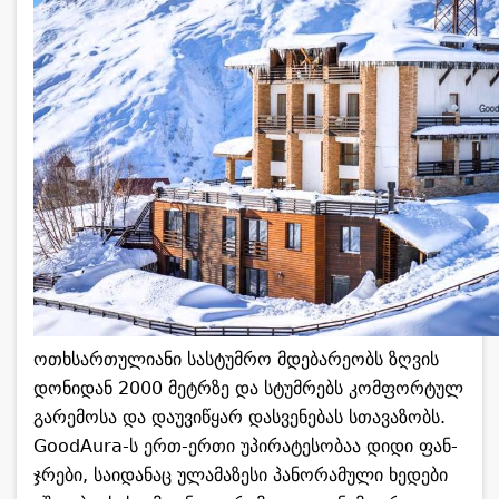
ოთხსარ­თუ­ლი­ა­ნი სას­ტუმ­რო მდე­ბა­რე­ობს ზღვის
დო­ნი­დან 2000 მეტრზე და სტუმ­რებს კომ­ფორ­ტულ
გა­რე­მო­სა და და­უ­ვი­წყარ დას­ვე­ნე­ბას სთა­ვა­ზობს.
GoodAura-ს ერთ-ერთი უპი­რა­ტე­სო­ბაა დიდი ფან­
ჯრე­ბი, სა­ი­და­ნაც ულა­მა­ზე­სი პა­ნო­რა­მუ­ლი ხე­დე­ბი