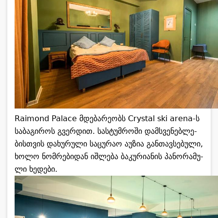
Raimond Palace მდე­ბა­რე­ობს Crystal ski arena-ს
სა­ბა­გი­როს გვერ­დით. სას­ტუმ­რო­ში დამ­სვე­ნებ­ლე­
ბის­თვის და­ხუ­რუ­ლი სა­ცუ­რაო აუ­ზია გან­თავ­სე­ბუ­ლი,
ხოლო ნომ­რე­ბი­დან იშ­ლე­ბა ბა­კუ­რი­ა­ნის პა­ნო­რა­მუ­
ლი ხე­დე­ბი.