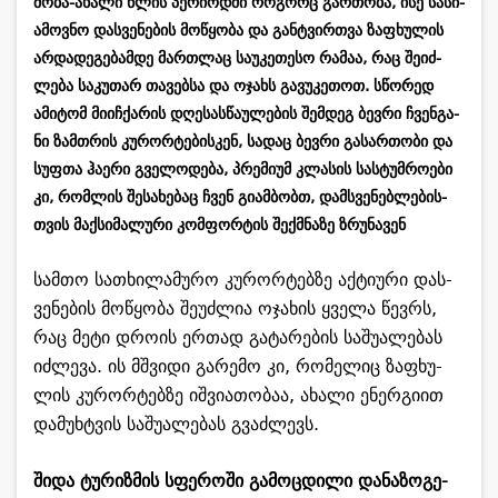
შობა-ახა­ლი წლის პე­რი­ოდ­ში რო­გორც გარ­თო­ბა, ისე სა­სი­
ა­მოვ­ნო დას­ვე­ნე­ბის მო­წყო­ბა და გან­ტვირ­თვა ზა­ფხუ­ლის
არ­და­დე­გე­ბამ­დე მარ­თლაც სა­უ­კე­თე­სო რა­მაა, რაც შე­იძ­
ლე­ბა სა­კუ­თარ თა­ვებ­სა და ოჯახს გა­ვუ­კე­თოთ. სწო­რედ
ამი­ტომ მი­იჩ­ქა­რის დღე­სას­წა­უ­ლე­ბის შემ­დეგ ბევ­რი ჩვენ­გა­
ნი ზამ­თრის კუ­რორ­ტე­ბის­კენ, სა­დაც ბევ­რი გა­სარ­თო­ბი და
სუფ­თა ჰა­ე­რი გვე­ლო­დე­ბა, პრე­მი­უმ კლა­სის სას­ტუმ­რო­ე­ბი
კი, რომ­ლის შე­სა­ხე­ბაც ჩვენ გი­ამ­ბობთ, დამ­სვე­ნებ­ლე­ბის­
თვის მაქ­სი­მა­ლუ­რი კომ­ფორ­ტის შექ­მნა­ზე ზრუ­ნა­ვენ
სამ­თო სა­თხი­ლა­მუ­რო კუ­რორ­ტებ­ზე აქ­ტი­უ­რი დას­
ვე­ნე­ბის მო­წყო­ბა შე­უძ­ლია ოჯა­ხის ყვე­ლა წევ­რს,
რაც მეტი დრო­ის ერ­თად გა­ტა­რე­ბის სა­შუ­ა­ლე­ბას
იძ­ლე­ვა. ის მშვი­დი გა­რე­მო კი, რო­მე­ლიც ზა­ფხუ­
ლის კუ­რორ­ტებ­ზე იშ­ვი­ა­თო­ბაა, ახა­ლი ენერ­გი­ით
და­მუხ­ტვის სა­შუ­ა­ლე­ბას გვაძ­ლევს.
შიდა ტუ­რიზ­მის სფე­რო­ში გა­მოც­დი­ლი და­ნა­ზო­გე­