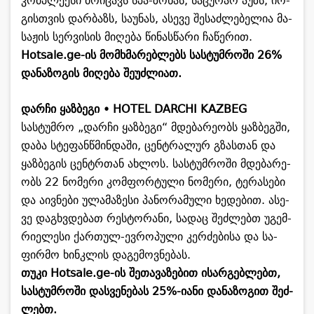
კომ­პლექ­სი მო­ი­ცავს სპა-ზო­ნას, სა­ცუ­რაო აუზს, იო­
გის­თვის დარ­ბაზს, სა­უ­ნას, ასე­ვე შე­საძ­ლე­ბე­ლია მა­
სა­ჟის სერ­ვი­სის მი­ღე­ბა წი­ნას­წა­რი ჩა­წე­რით.
Hotsale.ge-ის მომ­ხმა­რებ­ლებს სას­ტუმ­რო­ში 26%
და­ნა­ზო­გის მი­ღე­ბა შე­უძ­ლი­ათ.
დარ­ჩი ყაზ­ბე­გი • HOTEL DARCHI KAZBEG
სას­ტუმ­რო „დარ­ჩი ყაზ­ბე­გი“ მდე­ბა­რე­ობს ყაზ­ბეგ­ში,
დაბა სტე­ფან­წმინ­და­ში, ცენ­ტრა­ლურ გზას­თან და
ყაზ­ბე­გის ცენ­ტრთან ახ­ლოს. სას­ტუმ­რო­ში მდე­ბა­რე­
ობს 22 ნო­მე­რი კომ­ფორ­ტუ­ლი ნო­მე­რი, ტე­რა­სე­ბი
და აივ­ნე­ბი ულა­მა­ზე­სი პა­ნო­რა­მუ­ლი ხე­დე­ბით. ასე­
ვე დაგ­ხვდე­ბათ რეს­ტო­რა­ნი, სა­დაც შეძ­ლებთ უგემ­
რი­ე­ლე­სი ქარ­თულ-ევ­რო­პუ­ლი კერ­ძე­ბი­სა და სა­
ფირ­მო ხინ­კლის და­გე­მოვ­ნე­ბას.
თუკი Hotsale.ge-ის შე­თა­ვა­ზე­ბით ისარ­გებ­ლებთ,
სას­ტუმ­რო­ში დას­ვე­ნე­ბას 25%-იანი და­ნა­ზო­გით შეძ­
ლებთ.