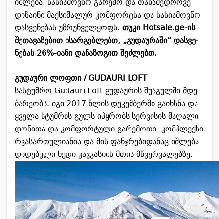
იშ­ლე­ბა. სა­სი­ა­მოვ­ნო გა­რე­მო და თა­ნა­მედ­რო­ვე
დი­ზა­ი­ნი მაქ­სი­მა­ლურ კომ­ფორ­ტსა და სა­სი­ა­მოვ­ნო
დას­ვე­ნე­ბას უზ­რუნ­ველ­ყოფს.
თუკი Hotsale.ge-ის
შე­თა­ვა­ზე­ბით ისარ­გებ­ლებთ, „გუ­და­უ­რა­ში“ დას­ვე­
ნე­ბას 26%-იანი და­ნა­ზო­გით შეძ­ლებთ.
გუ­და­უ­რი ლოფ­თი / GUDAURI LOFT
სას­ტუმ­რო Gudauri Loft გუ­და­უ­რის შუ­ა­გულ­ში მდე­
ბა­რე­ობს. იგი 2017 წლის დე­კემ­ბერ­ში გა­იხ­სნა და
ყვე­ლა სტუმ­რის გულს იპყრობს სერ­ვი­სის მა­ღა­ლი
დო­ნი­თა და კომ­ფორ­ტუ­ლი გა­რე­მო­თი. კომ­პლექ­სი
რვა­სარ­თუ­ლი­ა­ნია და მის ფან­ჯრე­ბი­და­ნაც იშ­ლე­ბა
დი­დე­ბუ­ლი ხედი კავ­კა­სი­ის მთის მწვერ­ვა­ლებ­ზე.