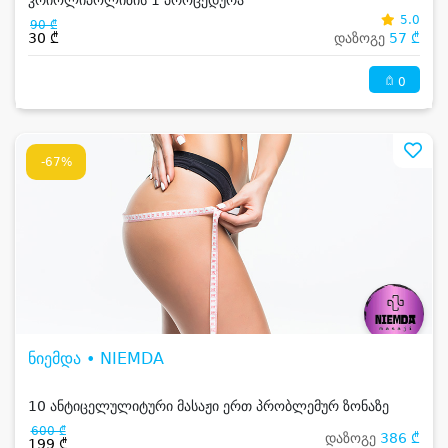
კრიოლიპოლიზის 1 პროცედურა
5.0
90 ₾
30 ₾
დაზოგე
57 ₾
0
-67%
ნიემდა • NIEMDA
10 ანტიცელულიტური მასაჟი ერთ პრობლემურ ზონაზე
600 ₾
დაზოგე
386 ₾
199 ₾