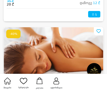
35 ₾
დაზოგე
12 ₾
20 ₾
5
-40%
ლე მანონი • LE MANON
სურვილები
მთავარი
ავტორიზაცია
კალათა
ქალბატონებისთვის 5 სარელაქსაციო მასაჟი
500 ₾
დაზოგე
180 ₾
300 ₾