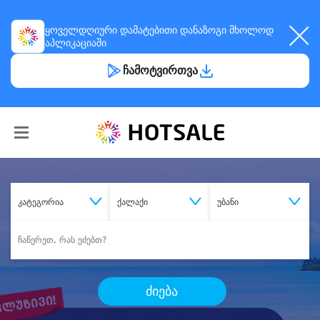
ყოველდღიური
დამატებითი დანაზოგი
მხოლოდ
აპლიკაციაში
ჩამოტვირთვა
კატეგორია
ქალაქი
უბანი
ძიება