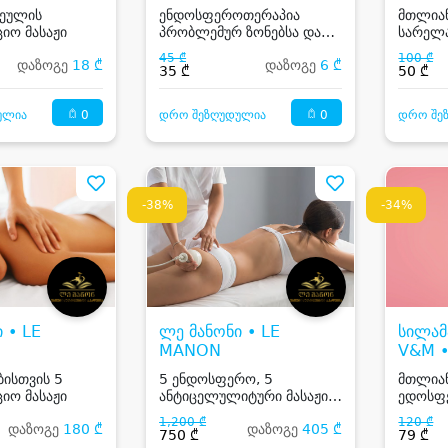
AESTHETIC
ხეულის
ენდოსფეროთერაპია
მთლიან
იო მასაჟი
პრობლემურ ზონებსა და
სარელა
მთლიან სხეულზე
45 ₾
100 ₾
დაზოგე
18 ₾
დაზოგე
6 ₾
35 ₾
50 ₾
0
0
ულია
დრო შეზღუდულია
დრო შე
-38%
-34%
 • LE
ლე მანონი • LE
სილამ
MANON
V&M 
V&M
ისთვის 5
5 ენდოსფერო, 5
მთლიან
იო მასაჟი
ანტიცელულიტური მასაჟი,
ედოსფ
2 კრიოლიპოლიზი
1,200 ₾
120 ₾
დაზოგე
180 ₾
დაზოგე
405 ₾
750 ₾
79 ₾