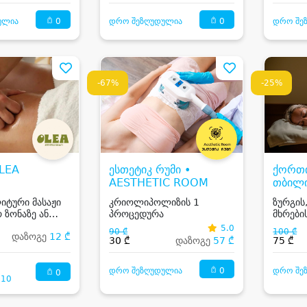
0
0
ულია
დრო შეზღუდულია
დრო შე
-67%
-25%
LEA
ესთეტიკ რუმი •
ქორთ
AESTHETIC ROOM
თბილი
Tbilis
იტური მასაჟი
კრიოლიპოლიზის 1
ზურგის
ზონაზე ან
პროცედურა
მხრების
ეულზე
5.0
90 ₾
100 ₾
დაზოგე
12 ₾
30 ₾
დაზოგე
57 ₾
75 ₾
0
დრო შეზღუდულია
დრო შე
0
:10