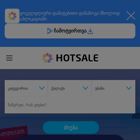
ყოველდღიური
დამატებითი დანაზოგი
მხოლოდ
აპლიკაციაში
ჩამოტვირთვა
კატეგორია
ქალაქი
უბანი
ძიება