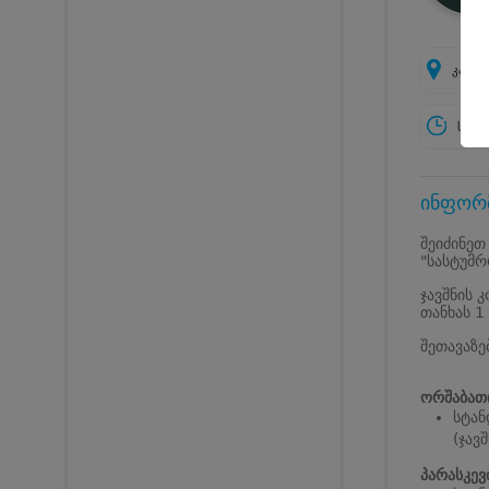
კახეთ
სამუ
ინფორმ
შეიძინეთ
"სასტუმრ
ჯავშნის 
თანხას 1
შეთავაზე
ორშაბათ
სტან
(ჯავ
პარასკევი