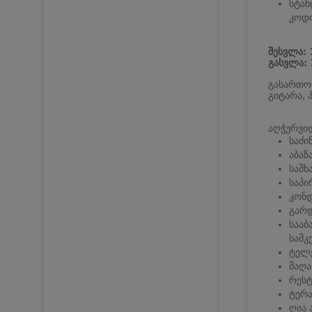
სტან
კოდი
შესვლა: 
გასვლა: 
გასართობ
გიტარა, 
აღჭურვი
საძი
აბაზ
საშხ
საპ
კონდ
გარ
სააბ
სამკ
ტელ
მაღა
რეს
ტერა
ღია 