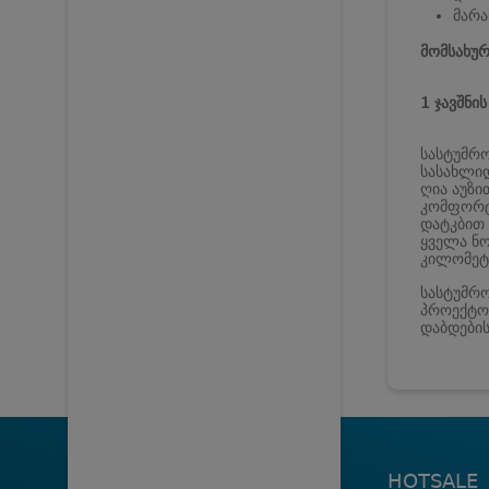
მარა
მომსახურ
1 ჯავშნი
სასტუმრო
სასახლიდ
ღია აუზი
კომფორტ
დატკბით 
ყველა ნო
კილომეტ
სასტუმრო
პროექტორ
დაბდების
HOTSALE