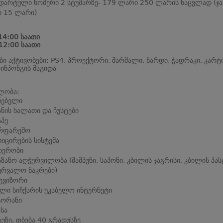
დარტული ნომერი 2 სტუმარზე- 179 ლარი 250 ლარის ნაცვლად (ჯა
 15 ლარი)
14:00 საათი
12:00 საათი
ი აქტივობები: PS4, პროექტორი, მარშალი, ნარდი, ჭადრაკი, კარტი
პინპონგის მაგიდა
ლობა:
ნებელი
ანის ხალათი და ჩუსტები
აპე
ირფარეშო
იცირების სისტემა
დერობი
აზანო აღჭურვილობა (შამპუნი, საპონი, კბილის ჯაგრისი, კბილის პას
ერვალო ნაკრები)
ევიზორი
ლი სიჩქარის უკაბელო ინტერნეტი
ტორანი
სა
აუზი, თბება 40 გრადუსზე