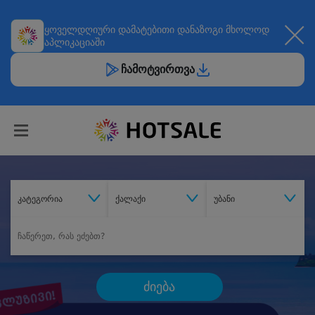
ყოველდღიური
დამატებითი დანაზოგი
მხოლოდ
აპლიკაციაში
ჩამოტვირთვა
კატეგორია
ქალაქი
უბანი
ძიება