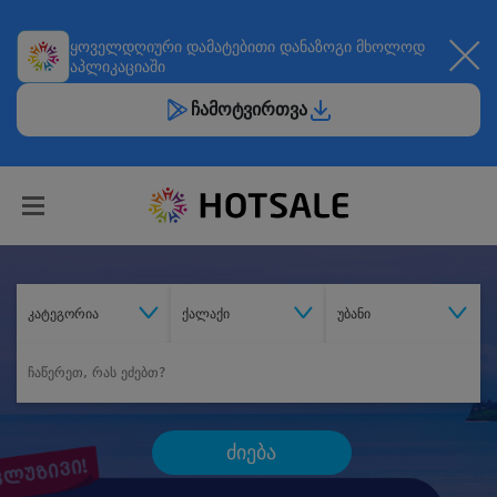
ყოველდღიური
დამატებითი დანაზოგი
მხოლოდ
აპლიკაციაში
ჩამოტვირთვა
კატეგორია
ქალაქი
უბანი
ძიება