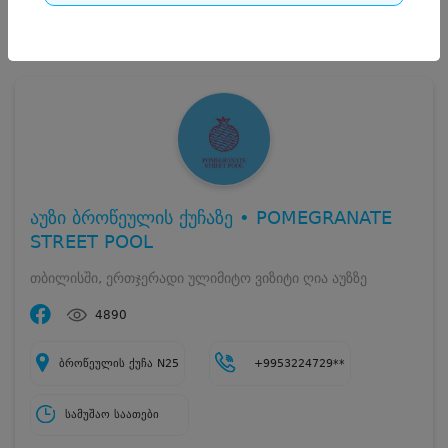
188
დასრულებულია
აუზი ბროწეულის ქუჩაზე • POMEGRANATE
STREET POOL
თბილისში, ერთჯერადი ულიმიტო ვიზიტი ღია აუზზე
4890
ბროწეულის ქუჩა N25
+9953224729**
სამუშაო საათები