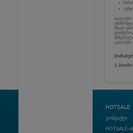
ხსნ
აუმჯ
თალასო ვ
ამინომჟა
შხაპი ებ
ცხიმგრო
მინერალე
კალიუმი.
მომსახურ
1 პრომო 
HOTSALE
კონტაქტი
HOTSALE-ის