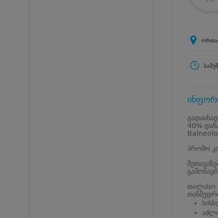
ორთა
სამუ
ინფორმ
გადაიხა
40% დანა
Balneolo
პრომო კო
შეთავაზე
გამონაყ
თალასო ვ
თანმედრო
სისხ
აძლი