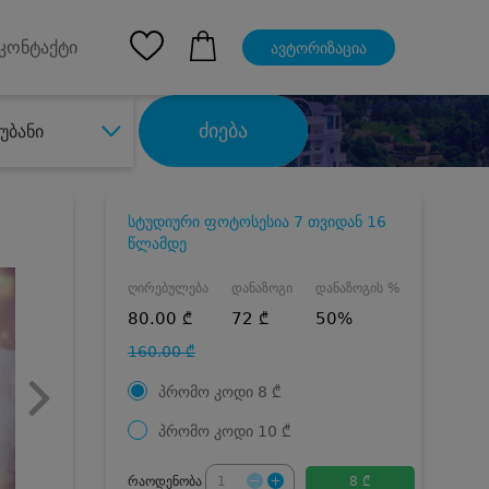
pp
Ios App
კონტაქტი
ავტორიზაცია
ძიება
უბანი
სტუდიური ფოტოსესია 7 თვიდან 16
წლამდე
ღირებულება
დანაზოგი
დანაზოგის %
80.00 ₾
72 ₾
50%
160.00 ₾
პრომო კოდი
8
₾
პრომო კოდი
10
₾
რაოდენობა
8 ₾