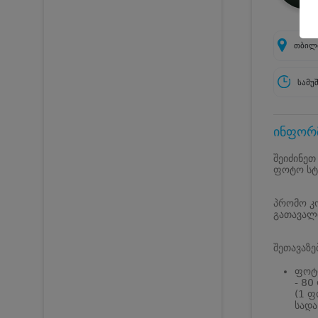
თბილი
სამუ
ინფორმ
შეიძინეთ
ფოტო სტუ
პრომო კო
გათავალი
შეთავაზე
ფოტო
- 80
(1 ფ
სადა