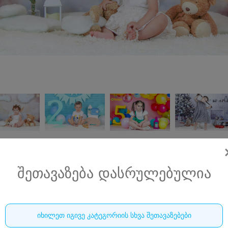
შეთავაზება დასრულებულია
ფრეიმ არტ სტუდიო • FRAME ART PHOTO
STUDIO
იხილეთ იგივე კატეგორიის სხვა შეთავაზებები
სტუდიური ფოტოსესია 7 თვიდან 16 წლამდე