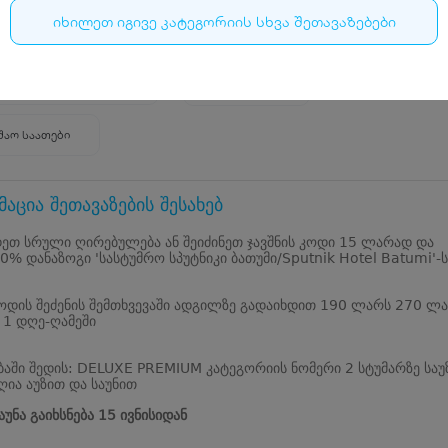
იხილეთ იგივე კატეგორიის სხვა შეთავაზებები
477
ი, შერვაშიძის აღმართი 28
+9953224723**
შაო საათები
აცია შეთავაზების შესახებ
ეთ სრული ღირებულება ან შეიძინეთ ჯავშნის კოდი 15 ლარად და
0% დანაზოგი 'სასტუმრო სპუტნიკი ბათუმი/Sputnik Hotel Batumi'-ს
კოდის შეძენის შემთხვევაში ადგილზე გადაიხდით 190 ლარს 270 ლ
 1 დღე-ღამეში
ბაში შედის: DELUXE PREMIUM კატეგორიის ნომერი 2 სტუმარზე საუ
 ღია აუზით და საუნით
აუნა გაიხსნება 15 ივნისიდან