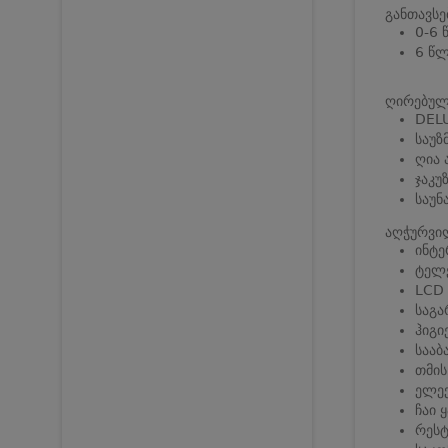
განთავსე
0-6 
6 წლ
ღირებულე
DELU
საუზ
ღია 
ჯაკუ
საუნ
აღჭურვი
ინტე
ტელ
LCD
საგა
ჰიგი
სააბ
თმის
ელექ
ჩაი 
რეს