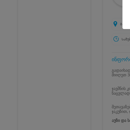
ბათუმ
სამუ
ინფორმ
გადაიხად
მიიღეთ 3
ჯავშნის 
ნაცვლად
შეთავაზე
ჯაკუზით,
აუზი და ს