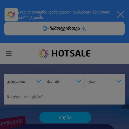
ყოველდღიური
დამატებითი დანაზოგი
მხოლოდ
აპლიკაციაში
ჩამოტვირთვა
კატეგორია
ქალაქი
უბანი
ძიება